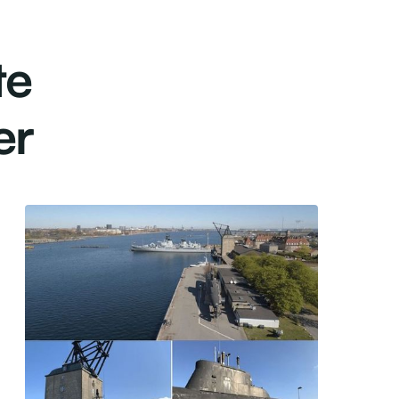
te
er