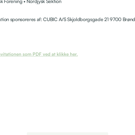
sk Forening • Nordjysk Sektion
ktion sponsoreres af: CUBIC A/S Skjoldborgsgade 21 9700 Brønd
itationen som PDF ved at klikke her.