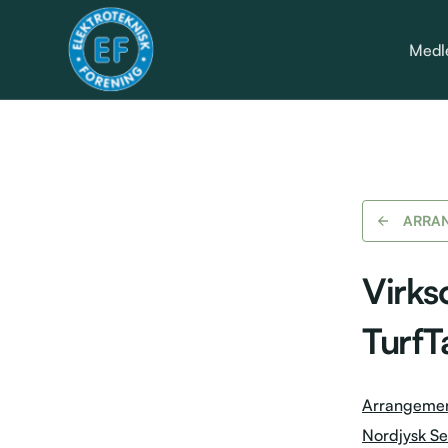
Medl
ARRA
Virk
TurfT
Arrangeme
Nordjysk Se