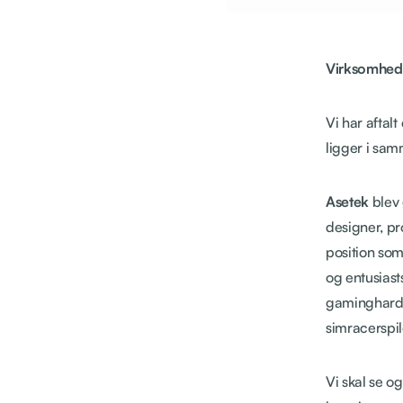
Virksomhed
Vi har aftal
ligger i sa
Asetek
blev 
designer, p
position som
og entusiast
gaminghardwa
simracerspil
Vi skal se o