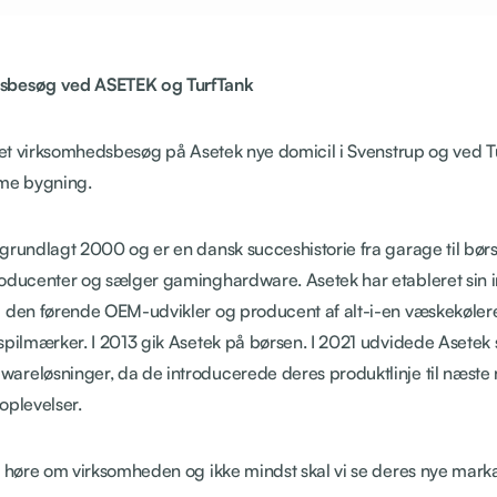
sbesøg ved ASETEK og TurfTank
t et virksomhedsbesøg på Asetek nye domicil i Svenstrup og ved 
mme bygning.
grundlagt 2000 og er en dansk succeshistorie fra garage til børs
roducenter og sælger gaminghardware. Asetek har etableret sin 
 den førende OEM-udvikler og producent af alt-i-en væskekølere 
spilmærker. I 2013 gik Asetek på børsen. I 2021 udvidede Asetek s
reløsninger, da de introducerede deres produktlinje til næste 
oplevelser.
g høre om virksomheden og ikke mindst skal vi se deres nye mark