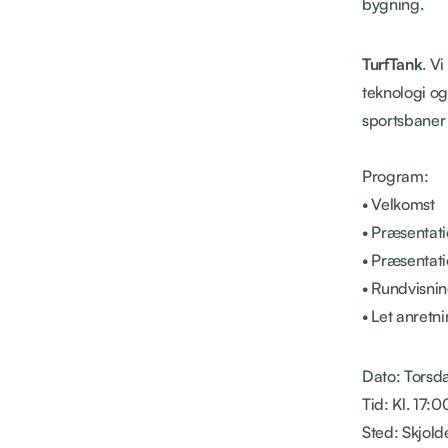
bygning.
TurfTank
. V
teknologi og
sportsbaner
Program:
• Velkomst
• Præsentati
• Præsentati
• Rundvisni
• Let anretn
Dato: Torsd
Tid: Kl. 17:0
Sted: Skjol