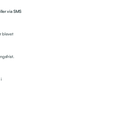
ller via SMS
r blevet
gsfrist.
i