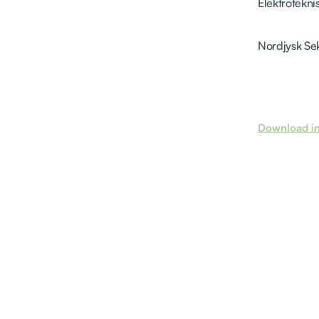
Elektrotekni
Nordjysk Se
Download inv