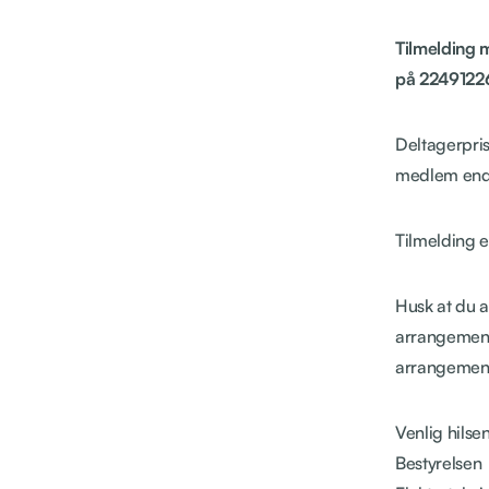
Tilmelding 
på 22491226
Deltagerpris
medlem endn
Tilmelding e
Husk at du a
arrangement
arrangement
Venlig hilse
Bestyrelsen