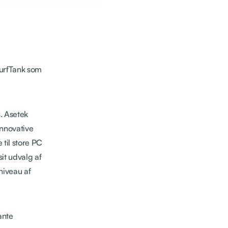
TurfTank som
. Asetek
innovative
til store PC
it udvalg af
niveau af
ante