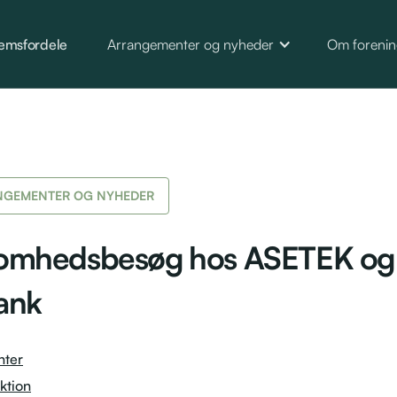
emsfordele
Arrangementer og nyheder
Om foreni
NGEMENTER OG NYHEDER
somhedsbesøg hos ASETEK og
ank
nter
ktion