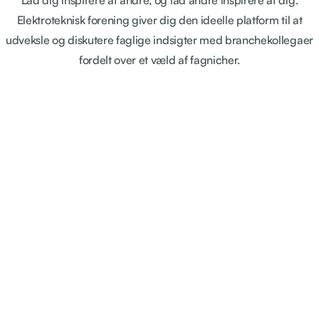
Lad dig inspirere af andre, og lad andre inspirere af dig.
Elektroteknisk forening giver dig den ideelle platform til at
udveksle og diskutere faglige indsigter med branchekollegaer
fordelt over et væld af fagnicher.