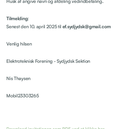
Husk at angive navn og afdeling vedindbetaling
.
Tilmelding
:
Senest den 10. april 2025 til
ef.sydjydsk@gmail.com
Venlig hilsen
Elektroteknisk Forening - Sydjydsk Sektion
Nis Thaysen
Mobil23303265
Download invitationen som PDF ved at klikke her.